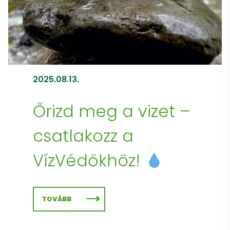
2025.08.13.
Őrizd meg a vizet –
csatlakozz a
VízVédőkhöz!
TOVÁBB