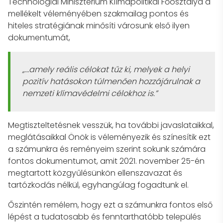
Technológiai Minisztérium Klímapolitikai Főosztálya a
mellékelt véleményében szakmailag pontos és
hiteles stratégiának minősíti városunk első ilyen
dokumentumát,
„…amely reális célokat tűz ki, melyek a helyi
pozitív hatásokon túlmenően hozzájárulnak a
nemzeti klímavédelmi célokhoz is.”
Megtiszteltetésnek vesszük, ha további javaslataikkal,
meglátásaikkal Önök is véleményezik és színesítik ezt
a számunkra és reményeim szerint sokunk számára
fontos dokumentumot, amit 2021. november 25-én
megtartott közgyűlésünkön ellenszavazat és
tartózkodás nélkül, egyhangúlag fogadtunk el.
Őszintén remélem, hogy ezt a számunkra fontos első
lépést a tudatosabb és fenntarthatóbb település