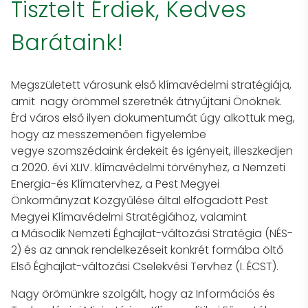
Tisztelt Érdiek, Kedves
Barátaink!
Megszületett városunk első klímavédelmi stratégiája,
amit nagy örömmel szeretnék átnyújtani Önöknek.
Érd város első ilyen dokumentumát úgy alkottuk meg,
hogy az messzemenően figyelembe
vegye szomszédaink érdekeit és igényeit, illeszkedjen
a 2020. évi XLIV. klímavédelmi törvényhez, a Nemzeti
Energia-és Klímatervhez, a Pest Megyei
Önkormányzat Közgyűlése által elfogadott Pest
Megyei Klímavédelmi Stratégiához, valamint
a Második Nemzeti Éghajlat-változási Stratégia (NÉS-
2) és az annak rendelkezéseit konkrét formába öltő
Első Éghajlat-változási Cselekvési Tervhez (I. ÉCST).
Nagy örömünkre szolgált, hogy az Információs és