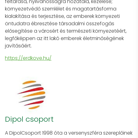
feltárása, nyilvánosságra hozatala, kezelése;
környezetvédő szemlélet és magatartásforma
kialakítása és terjesztése, az emberek környezeti
öntudatra ébresztése társadalmi összefogás
elősegítése a városért és természeti környezetéért,
legfőképpen az itt lakó emberek életminőségének
javításáért.
https://erdkove.hu/
Dipol csoport
A DipolCsoport 1998 óta a versenyszféra szereplőinek