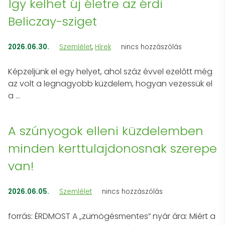
Így kelhet új életre az érdi
Beliczay-sziget
2026.06.30.
Szemlélet
,
Hírek
nincs hozzászólás
Képzeljünk el egy helyet, ahol száz évvel ezelőtt még
az volt a legnagyobb küzdelem, hogyan vezessük el
a …
A szúnyogok elleni küzdelemben
minden kerttulajdonosnak szerepe
van!
2026.06.05.
Szemlélet
nincs hozzászólás
forrás: ÉRDMOST A „zümögésmentes” nyár ára: Miért a