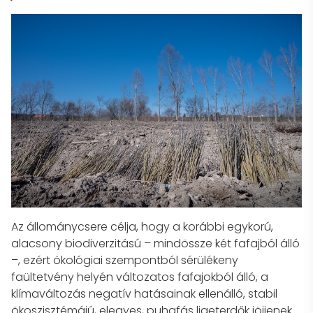
Az állománycsere célja, hogy a korábbi egykorú,
alacsony biodiverzitású – mindössze két fafajból álló
–, ezért ökológiai szempontból sérülékeny
faültetvény helyén változatos fafajokból álló, a
klímaváltozás negatív hatásainak ellenálló, stabil
ökoszisztémájú, elegyes, puhafás ligeterdők jöjjenek