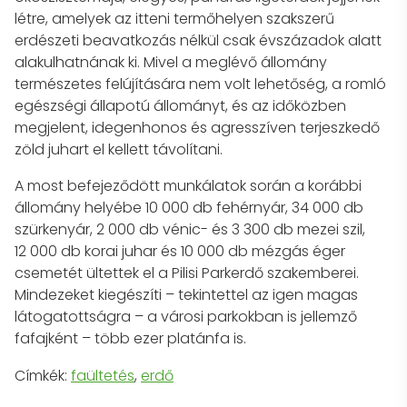
létre, amelyek az itteni termőhelyen szakszerű
erdészeti beavatkozás nélkül csak évszázadok alatt
alakulhatnának ki. Mivel a meglévő állomány
természetes felújítására nem volt lehetőség, a romló
egészségi állapotú állományt, és az időközben
megjelent, idegenhonos és agresszíven terjeszkedő
zöld juhart el kellett távolítani.
A most befejeződött munkálatok során a korábbi
állomány helyébe 10 000 db fehérnyár, 34 000 db
szürkenyár, 2 000 db vénic- és 3 300 db mezei szil,
12 000 db korai juhar és 10 000 db mézgás éger
csemetét ültettek el a Pilisi Parkerdő szakemberei.
Mindezeket kiegészíti – tekintettel az igen magas
látogatottságra – a városi parkokban is jellemző
fafajként – több ezer platánfa is.
Címkék:
faültetés
,
erdő