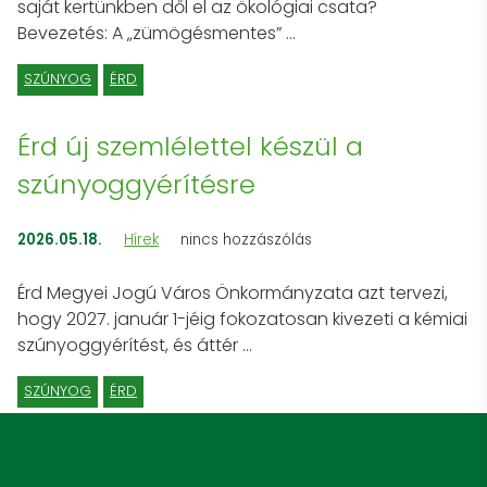
saját kertünkben dől el az ökológiai csata?
Bevezetés: A „zümögésmentes” …
SZÚNYOG
ÉRD
Érd új szemlélettel készül a
szúnyoggyérítésre
2026.05.18.
Hírek
nincs hozzászólás
Érd Megyei Jogú Város Önkormányzata azt tervezi,
hogy 2027. január 1-jéig fokozatosan kivezeti a kémiai
szúnyoggyérítést, és áttér …
SZÚNYOG
ÉRD