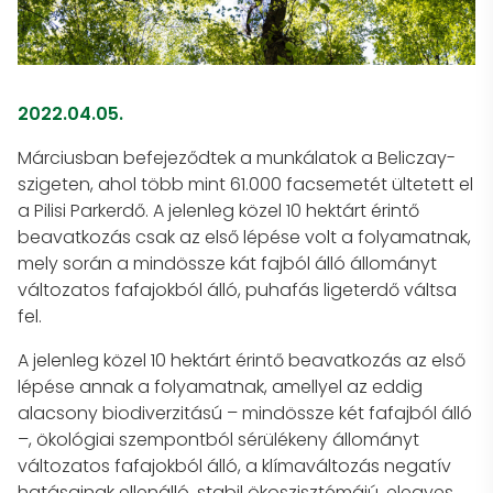
2022.04.05.
Márciusban befejeződtek a munkálatok a Beliczay-
szigeten, ahol több mint 61.000 facsemetét ültetett el
a Pilisi Parkerdő. A jelenleg közel 10 hektárt érintő
beavatkozás csak az első lépése volt a folyamatnak,
mely során a mindössze kát fajból álló állományt
változatos fafajokból álló, puhafás ligeterdő váltsa
fel.
A jelenleg közel 10 hektárt érintő beavatkozás az első
lépése annak a folyamatnak, amellyel az eddig
alacsony biodiverzitású – mindössze két fafajból álló
–, ökológiai szempontból sérülékeny állományt
változatos fafajokból álló, a klímaváltozás negatív
hatásainak ellenálló, stabil ökoszisztémájú, elegyes,