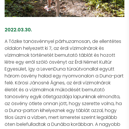
2022.03.30.
A Tőzike tanösvénnyel párhuzamosan, de ellentétes
oldalon helyezett ki 7, az érdi vízimolnárok és
vízimalmok történetét bemutató táblát és hozott
létre egy erről szóló ösvényt az Érdi Német Kultúr
Egyesület, így a LevenDuna túraútvonallal együtt
három ösvény halad egy nyomvonalon a Duna-part
felé. Kőrösi Jánosné Ágnes, az érdi vízimolnárok
életét és a vízimalmok működését bemutató
tanösvény egyik ötletgazdája lapunknak elmondta,
az ösvény ötlete onnan jött, hogy szerette volna, ha
a Duna-parton kihelyeznek egy táblát azzal, hogy
tilos úszni a vízben, mert ismeretei szerint legalább
öten belefulladtak a Dunába korábban. A nagyobb