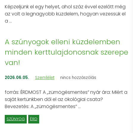
Képzeljünk el egy helyet, ahol száz évvel ezelőtt még
az volt a legnagyobb küzdelem, hogyan vezessük el
a …
A szúnyogok elleni küzdelemben
minden kerttulajdonosnak szerepe
van!
2026.06.05.
Szemlélet
nincs hozzászólás
forrás: ÉRDMOST A „zümögésmentes” nyár ára: Miért a
saját kertünkben dől el az ökológiai csata?
Bevezetés: A „zümögésmentes” …
SZÚNYOG
ÉRD