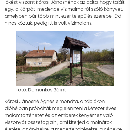
lökést viszont Kőrösi Jánosnénak az adta, hogy talált
egy, a Kárpát-medence vízimalmairól szóló könyvet,
amelyben bár több mint ezer település szerepel, Érd
nincs köztük, pedig itt is volt vízimalom.
fotó: Domonkos Bálint
Kőrösi Jánosné Ágnes elmondta, a táblákon
dióhéjban próbálták megjeleníteni a kétezer éves
malomtörténetet és az emberek kenyérhez való
viszonyát összefoglalni, ami kiterjed a molnárok
életére, az árvizekre, a mederfeltöltésekre, a céhekre