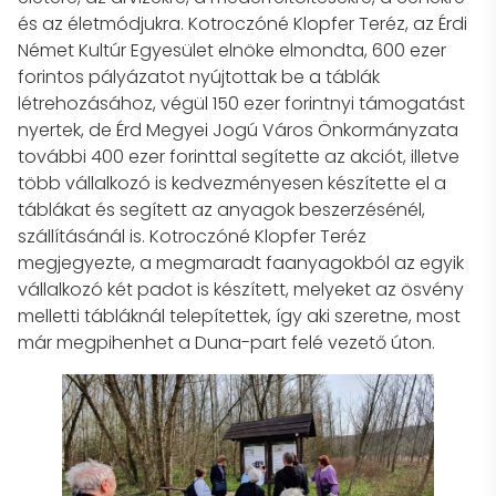
és az életmódjukra. Kotroczóné Klopfer Teréz, az Érdi
Német Kultúr Egyesület elnöke elmondta, 600 ezer
forintos pályázatot nyújtottak be a táblák
létrehozásához, végül 150 ezer forintnyi támogatást
nyertek, de Érd Megyei Jogú Város Önkormányzata
további 400 ezer forinttal segítette az akciót, illetve
több vállalkozó is kedvezményesen készítette el a
táblákat és segített az anyagok beszerzésénél,
szállításánál is. Kotroczóné Klopfer Teréz
megjegyezte, a megmaradt faanyagokból az egyik
vállalkozó két padot is készített, melyeket az ösvény
melletti tábláknál telepítettek, így aki szeretne, most
már megpihenhet a Duna-part felé vezető úton.