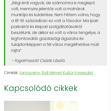
„Régi érdi vagyok, de számomra is meglepő
volt, mennyire jelentős volt a molnárok
munkája és küldetése. Nem hittem volna, hogy
a 18-19. században ez volt a fősodor. Ma ipari
parkokról és kisipari szolgáltatásokról
beszélünk, de akkor ez volt a város tengelye, a
legfontosabb gazdasági ágazata és
tulajdonképpen a fél város megélhetése múlt
rajta”
– fogalmazott Csőzik László.
Címkék:
tanösvény
,
Érdi Német Kultúr Egyesület
Kapcsolódó cikkek