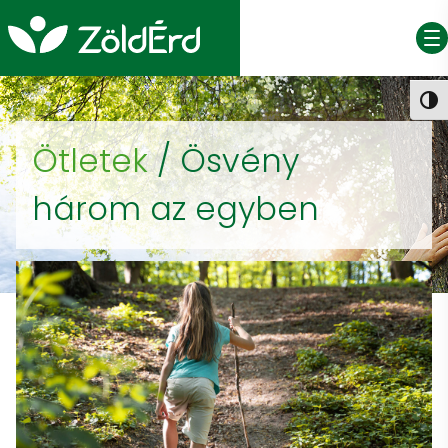
NAGY
Ötletek
/
Ösvény
három az egyben