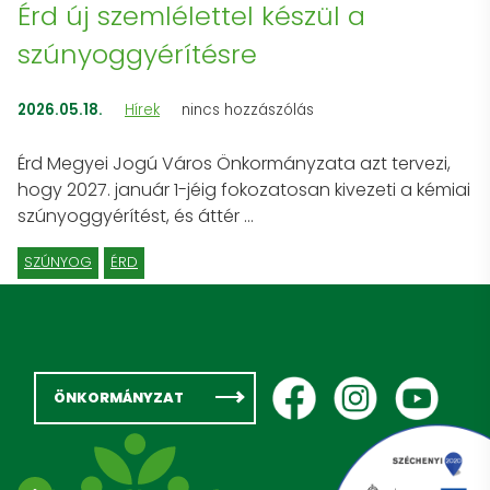
Érd új szemlélettel készül a
szúnyoggyérítésre
2026.05.18.
Hírek
nincs hozzászólás
Érd Megyei Jogú Város Önkormányzata azt tervezi,
hogy 2027. január 1-jéig fokozatosan kivezeti a kémiai
szúnyoggyérítést, és áttér …
SZÚNYOG
ÉRD
ÖNKORMÁNYZAT