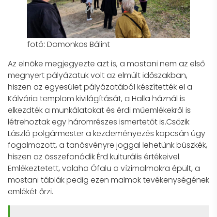
fotó: Domonkos Bálint
Az elnöke megjegyezte azt is, a mostani nem az első
megnyert pályázatuk volt az elmúlt időszakban,
hiszen az egyesület pályázatából készítették el a
Kálvária templom kivilágítását, a Halla háznál is
elkezdték a munkálatokat és érdi műemlékekről is
létrehoztak egy háromrészes ismertetőt is.Csőzik
László polgármester a kezdeményezés kapcsán úgy
fogalmazott, a tanösvényre joggal lehetünk büszkék,
hiszen az összefonódik Érd kulturális értékeivel.
Emlékeztetett, valaha Ófalu a vízimalmokra épült, a
mostani táblák pedig ezen malmok tevékenységének
emlékét őrzi.